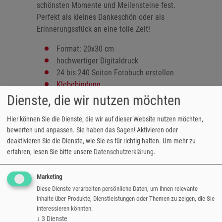
schönsten Momente und Meilensteine fest.
Perfekt als kleines Dankeschön oder als
Erinnerungsstück an eine tolle Zeit!
Format: 20x30 cm
hochwertiger Digitaldruck
24 bis 240 Seiten Fotobuch erstellen
Klebebindung
gestaltbares Softcover
Dienste, die wir nutzen möchten
zahlreiche Designvorlagen verfügbar
Hier können Sie die Dienste, die wir auf dieser Website nutzen möchten,
Hochformat
bewerten und anpassen. Sie haben das Sagen! Aktivieren oder
versandfertig in 3-5 Tagen
deaktivieren Sie die Dienste, wie Sie es für richtig halten.
Um mehr zu
erfahren, lesen Sie bitte unsere
Datenschutzerklärung
.
Mc Color 20x30
€ 18,50
Marketing
z.B. 4 Seiten € 1,29
z.B. 24 Seiten € 18,50
Diese Dienste verarbeiten persönliche Daten, um Ihnen relevante
z.B. 28 Seiten € 19,79
Inhalte über Produkte, Dienstleistungen oder Themen zu zeigen, die Sie
z.B. 240 Seiten € 88,16
interessieren könnten.
↓
3
Dienste