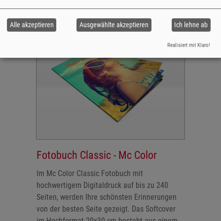
Jetzt gestalten
Alle akzeptieren
Ausgewählte akzeptieren
Ich lehne ab
Realisiert mit Klaro!
Fotobuch Classic - Mc Color
Im Mc Color Classic Fotobuch mit
hochwertigem Digitaldruck auf bis zu 240
Seiten, werden Ihre schönsten Erinnerungen
von der besten Seite gezeigt. Das Softcover
im Hochformat 20x30 cm besteht aus einem