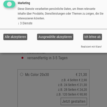
Erinnerungen einzigartig festzuhalten.
Marketing
Diese Dienste verarbeiten persönliche Daten, um Ihnen relevante
Format: 20x30 cm
Inhalte über Produkte, Dienstleistungen oder Themen zu zeigen, die Sie
ausbelichtet auch echtem Fotopapier
interessieren könnten.
↓
3
Dienste
Oberfläche: matt
Layflat-Bindung
24 bis 120 Seiten
Alle akzeptieren
Ausgewählte akzeptieren
Ich lehne ab
gestaltbares Softcover
zahlreiche Designvorlagen verfügbar
Realisiert mit Klaro!
Hochformat
versandfertig in 3-5 Tagen
Mc Color 20x30
€ 21,30
z.B. 4 Seiten € 2,90
z.B. 24 Seiten € 21,30
z.B. 28 Seiten € 24,20
z.B. 120 Seiten € 90,90
Jetzt gestalten