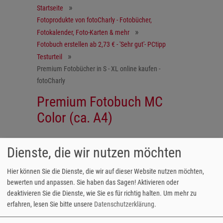
Startseite
Fotoprodukte von fotoCharly - Fotobücher,
Fotokalender, Foto-Karten & mehr
Fotobuch erstellen ab 2,73 € - 'Sehr gut'- PCtipp
Testurteil
Premium Fotobücher in S - XL online kaufen -
fotoCharly
Premium Fotobuch MC
Color (ca. A4)
Dienste, die wir nutzen möchten
Die günstige Premium-Variante.
Das Mc Color Premium Fotobuch im Format
Hier können Sie die Dienste, die wir auf dieser Website nutzen möchten,
20x30 cm ist die ideale Wahl, um die eigene
bewerten und anpassen. Sie haben das Sagen! Aktivieren oder
Familiengeschichte in Form von Fotos
deaktivieren Sie die Dienste, wie Sie es für richtig halten.
Um mehr zu
aufzuarbeiten, die wichtigsten Meilensteine
erfahren, lesen Sie bitte unsere
Datenschutzerklärung
.
Ihres Kindes oder einfach die schönsten Foto-