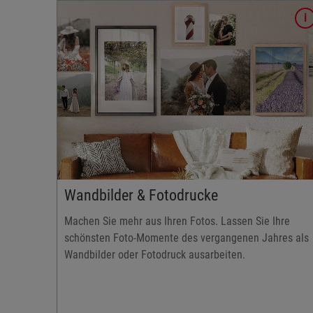
Designvorlagen nutzen
So geht´s:
Fotobuch auswählen "Jetzt gestalten"
Klick auf "Online gestalten"
Oberfläche, Einband etc. auswählen
Unter "Reise, Freizeit" finden Sie unsere
Sommerlayouts
Designvorlagen sind vordefinierte Layouts (inkl.
Hintergründe, Cliparts, Textfelder, etc.) welche mit I
Wunschfotos und Texten befüllt werden können.
Wandbilder & Fotodrucke
Machen Sie mehr aus Ihren Fotos. Lassen Sie Ihre
Designvorlagen: Sehen gut aus und sparen Zeit!
schönsten Foto-Momente des vergangenen Jahres als
Wandbilder oder Fotodruck ausarbeiten.