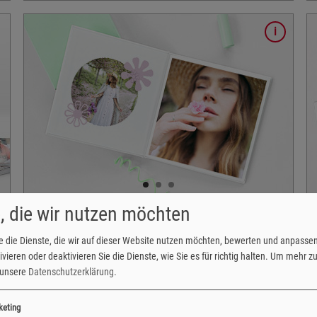
Infos
6x9 bis 13x18/16 cm
er
2 unterschiedliche Bildlinien
Fotos mit weißem Rand
Fotos im Polaroid-Stil
Panoramen
mit oder ohne Bildkorrektur
Fotobücher gestalten
, die wir nutzen möchten
Die hochwertigen fotoCharly Fotobücher gibt es in
e die Dienste, die wir auf dieser Website nutzen möchten, bewerten und anpasse
,
vielen verschiendenen Varianten mit unterschiedlichen
vieren oder deaktivieren Sie die Dienste, wie Sie es für richtig halten.
Um mehr zu 
Einbänden, Papiersorten und Bindungen. Gefüllt mit
e unsere
Datenschutzerklärung
.
den schönsten gemeinsamen Fotos ein perfektes
Weihnachtsgeschenk.
keting