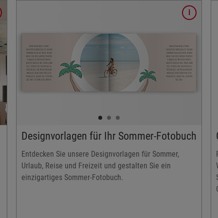
Details
Modelle:
Golfball Wilson Longest Ultra Ever
Golfball Wilson Duo Soft+
Golfball Wilson Staff Triad
3 Stk. oder 12 bzw 15 Stk. Packung (bei Wilson
Longest Ultra Ever)
hren
Designvorlagen für Ihr Sommer-Fotobuch
Entdecken Sie unsere Designvorlagen für Sommer,
Urlaub, Reise und Freizeit und gestalten Sie ein
einzigartiges Sommer-Fotobuch.