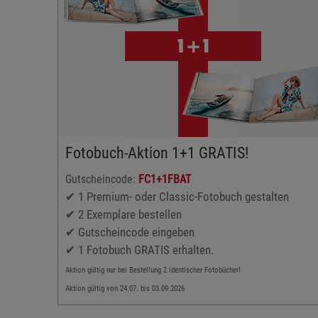
Gutscheincode: Portoat
gültig auf alle Fotos bis 13x18 cm
üchern
mindst. 100 Stk. bestellen
talten
Premium- & Standard-Linie
Fotos im Polaroid-Stil
Mini-Fotos
Fotobuch-Aktion 1+1 GRATIS!
Gutschein nicht mit anderen Gutscheinen kombinierbar
Aktion gültig von 07.08. bis 03.09.2026
Gutscheincode:
FC1+1FBAT
Mindestbestellwert 9 Euro
✔ 1 Premium- oder Classic-Fotobuch gestalten
✔ 2 Exemplare bestellen
✔ Gutscheincode eingeben
✔ 1 Fotobuch GRATIS erhalten.
Aktion gültig nur bei Bestellung 2 identischer Fotobücher!
Aktion gültig von 24.07. bis 03.09.2026