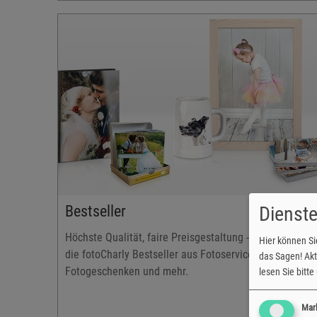
Fotobuch
Ihr Fotobuch selbst gestalten – erzählen Sie
Geschichten mit Color Drack und wählen Sie aus ein
Vielzahl an Optionen aus
Seitenanzahl 24 - 240
Einband: Leinencover, Softcover, Fotocover
Bindung: Klebebindung, Spiralbindung
eine große Auswahl an Designvorlagen
Bestseller
Dienste
Höchste Qualität, faire Preisgestaltung - Entdecken Sie
Hier können Si
die fotoCharly Bestseller aus Fotoservice, Fotobüchern
das Sagen! Akti
Fotogeschenken und mehr.
lesen Sie bitt
Mar