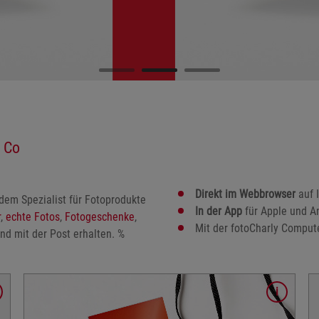
 Co
Direkt im Webbrowser
auf 
dem Spezialist für Fotoprodukte
In der App
für Apple und A
r
,
echte Fotos
,
Fotogeschenke
,
Mit der fotoCharly Comput
und mit der Post erhalten. %