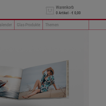
Warenkorb
0
Artikel -
€ 0,00
alender
Glas-Produkte
Themen
Charly📸
en - Versandkosten geschenkt
is Format 13x18 cm