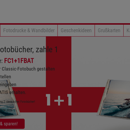
Fotodrucke & Wandbilder
Geschenkideen
Grußkarten
K
Foto-Aktion bei foto
- mindst. 100 Stk. bestell
- Gültig auf ALLE Fotos b
Gutscheincode:
Portoat
Mindestbestellwert: 9 €
Aktion gültig von 07.08. bis 03.09.26.
Jetzt Gutschein einlösen