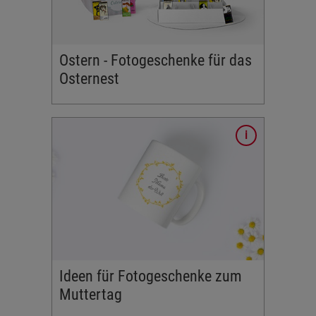
e
Ostern - Fotogeschenke für das
Osternest
onderen
en. Die
nz einfach
ern die
enk für
Geschenke
Welt in
Ideen für Fotogeschenke zum
Muttertag