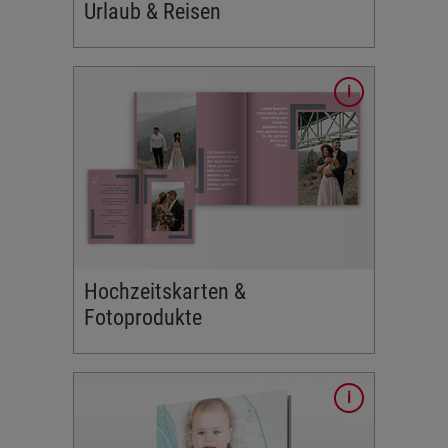
g.
Urlaub & Reisen
 da bald
tdecken
toprodukte
Karten,
tellen Sie
eschenke
 Hochzeit.
Hochzeitskarten &
Fotoprodukte
rem Baby
von
rodukte