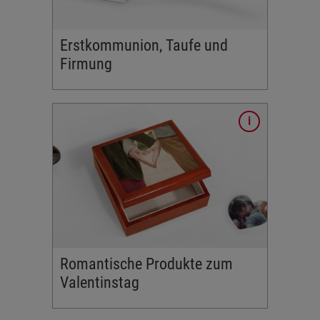
tellen. Ob
 für
Fotobuch
Erstkommunion, Taufe und
nk.
Firmung
den
ag?
t einem
Geschenk
it unseren
rten und
timmt ein
Romantische Produkte zum
Valentinstag