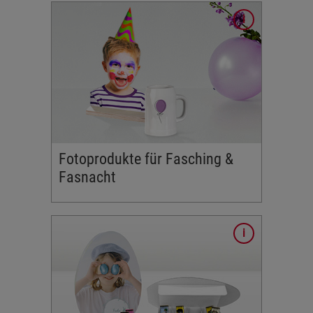
ing,
nd
lten Sie
ingsumzug
Fotoprodukte für Fasching &
Fasnacht
 zu Ostern
aunen!
Freunde zu
chenken.
 wir ein