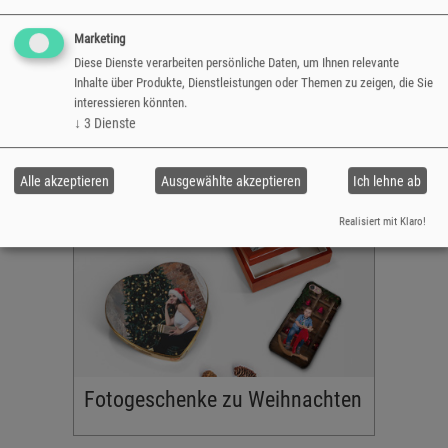
igartiges
Marketing
ty.
Diese Dienste verarbeiten persönliche Daten, um Ihnen relevante
Inhalte über Produkte, Dienstleistungen oder Themen zu zeigen, die Sie
interessieren könnten.
Fotoprodukte für Halloween
↓
3
Dienste
Alle akzeptieren
Ausgewählte akzeptieren
Ich lehne ab
nkideen
Realisiert mit Klaro!
ür Ihre
 der
ieren.
änner
s passende
Fotogeschenke zu Weihnachten