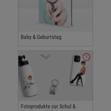
tzt
chenken
nlichen
Baby & Geburtstag
en für
n
️
den neuen
mit
inn und
nkflasche,
nen Fotos
üte. Jetzt
Fotoprodukte zur Schul &
en.