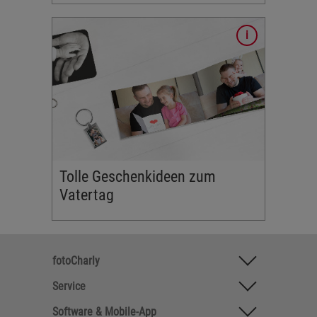
r das
enwelt
n
ch
st - gleich
 Geschenk
n und
Tolle Geschenkideen zum
Vatertag
fotoCharly
Service
Software & Mobile-App