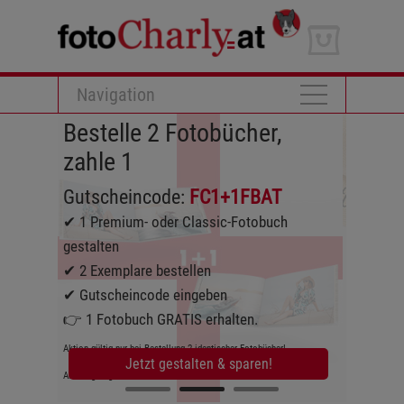
Navigation
Bestelle 2 Fotobücher,
zahle 1
☀️Ihr So
Fotobuch
Gutscheincode:
FC1+1FBAT
✔ 1 Premium- oder Classic-Fotobuch
kostenlose 
gestalten
für:
✔ 2 Exemplare bestellen
- Städtetrip
✔ Gutscheincode eingeben
- Strandurla
👉 1 Fotobuch GRATIS erhalten.
- Safari
- Wanderurl
Aktion gültig nur bei Bestellung 2 identischer Fotobücher!
Jetzt gestalten & sparen!
Jetzt
Aktion gültig von 24.07. bis 03.09.2026