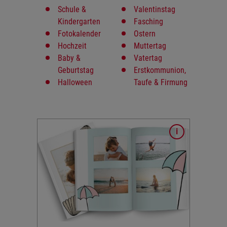
Schule &
Valentinstag
Kindergarten
Fasching
Fotokalender
Ostern
Hochzeit
Muttertag
Baby &
Vatertag
Geburtstag
Erstkommunion,
Halloween
Taufe & Firmung
eisen in
ie Ihre
ob Urlaub
ise oder
n diese
glich
sen
n Ihnen