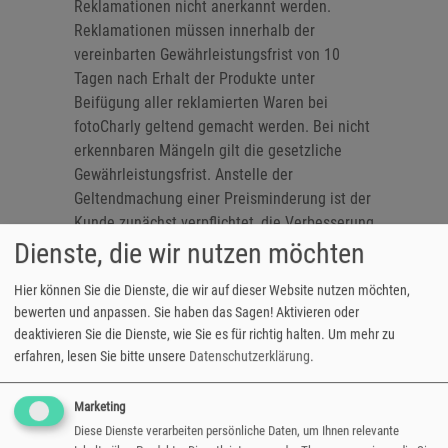
Reklamationen nicht anerkannt werden.
Reklamationen müssen innerhalb der
vereinbarten Gewährleistungsfrist von 10
Tagen nach Erhalt der Produkte unter
Beifügung aller reklamierten Waren bei
fotoCharly geltend gemacht werden. Bei nicht
erkennbaren Mängeln gilt die gesetzliche
Gewährleistungsfrist. Anstelle der
Geltendmachung einer Preisminderung ist der
Kunde zunächst verpflichtet, die Verbesserung
Dienste, die wir nutzen möchten
durch nochmalige Ausarbeitung zuzulassen,
sofern dies technisch möglich ist.
Hier können Sie die Dienste, die wir auf dieser Website nutzen möchten,
bewerten und anpassen. Sie haben das Sagen! Aktivieren oder
deaktivieren Sie die Dienste, wie Sie es für richtig halten.
Um mehr zu
8. Haftung
erfahren, lesen Sie bitte unsere
Datenschutzerklärung
.
Bei Beschädigung oder Verlust eines Filmes
oder der ausgearbeiteten Lichtbilder wird von
Marketing
fotoCharly nur der Materialwert ersetzt. Dies
Diese Dienste verarbeiten persönliche Daten, um Ihnen relevante
gilt auch bei Beschädigung oder Verlust von