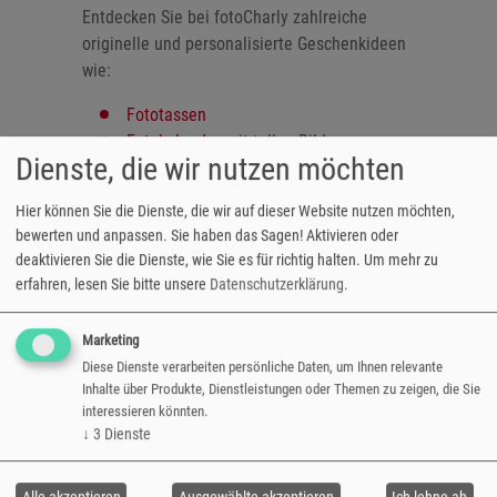
Entdecken Sie bei fotoCharly zahlreiche
originelle und personalisierte Geschenkideen
wie:
Fototassen
Fotokalender
mit tollen Bildern
Dienste, die wir nutzen möchten
Handycover
mit eigenem Foto
Exklusivdrucke
Hier können Sie die Dienste, die wir auf dieser Website nutzen möchten,
Leinwände
bewerten und anpassen. Sie haben das Sagen! Aktivieren oder
oder eine einzigartige
Tasche
mit dem
deaktivieren Sie die Dienste, wie Sie es für richtig halten.
Um mehr zu
Lieblingsbild
erfahren, lesen Sie bitte unsere
Datenschutzerklärung
.
Behalten Sie mit den hochwertigen
Marketing
Fotoprodukten besondere Tage für immer in
Diese Dienste verarbeiten persönliche Daten, um Ihnen relevante
Erinnerung. Sie möchten gerne mehrere Bilder
Inhalte über Produkte, Dienstleistungen oder Themen zu zeigen, die Sie
zum Jubiläum und Geburtstag verschenken,
interessieren könnten.
dann ist der Fotogeschenk Klassiker,
↓
3
Dienste
das Fotobuch genau das Richtige für Sie.
Viel
Spaß beim Gestalten wünscht fotoCharly.