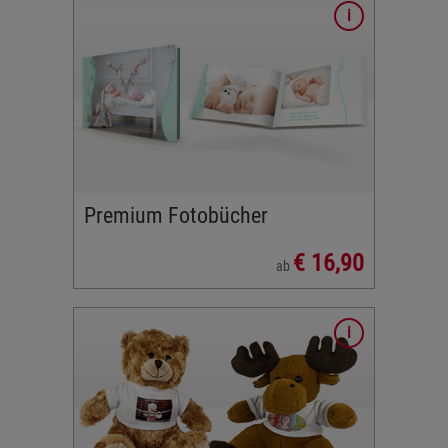
htem
eichen
obuch oder
hönsten
Premium Fotobücher
€ 16,90
ab
erzimmer
,
T-Shirt
en