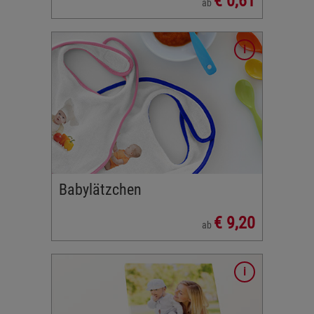
€ 0,61
ab
ebackene
elles
otiv oder
Babylätzchen
€ 9,20
ab
ssen Sie
-
e dabei