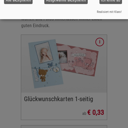
Alle akzeptieren
Ausgewählte akzeptieren
Ich lehne ab
TIPP
für Jubiläum und Geburtstage: Selbst
gestaltete Grußkarten mit persönlichen
Realisiert mit Klaro!
Worten und Fotos hinterlassen immer einen
guten Eindruck.
d
s
s.
Glückwunschkarten 1-seitig
€ 0,33
ab