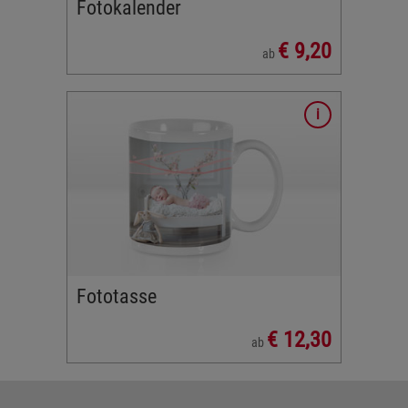
Fotokalender
€ 9,20
ab
pa oder
sse mit
Fototasse
€ 12,30
ab