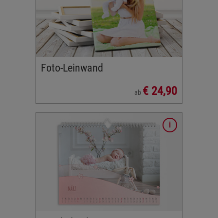
Foto-Leinwand
€ 24,90
ab
en
n Sie
agen und
inen ganz