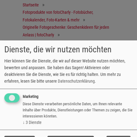
Startseite
Fotoprodukte von fotoCharly - Fotobücher,
Fotokalender, Foto-Karten & mehr
Originelle Fotogeschenke: Geschenkideen für jeden
Anlass | fotoCharly
Geschenkidee: Kleidung mit Fotos bedrucken
Dienste, die wir nutzen möchten
Babylätzchen
Hier können Sie die Dienste, die wir auf dieser Website nutzen möchten,
bewerten und anpassen. Sie haben das Sagen! Aktivieren oder
deaktivieren Sie die Dienste, wie Sie es für richtig halten.
Um mehr zu
Praktisch & einzigartig
erfahren, lesen Sie bitte unsere
Datenschutzerklärung
.
Unser Babylätzchen mit Wunschmotiv ist nicht
Marketing
nur praktisch, sondern dank individuellem
Diese Dienste verarbeiten persönliche Daten, um Ihnen relevante
Motiv einzigartig. Somit das perfekte
Inhalte über Produkte, Dienstleistungen oder Themen zu zeigen, die Sie
Geschenk zur Geburt oder Taufe.
interessieren könnten.
↓
3
Dienste
Größe: 37 x 28 cm
Umrandung: rosa oder hellblau