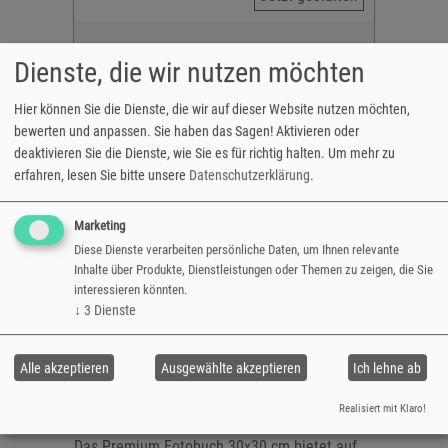
Dienste, die wir nutzen möchten
Hier können Sie die Dienste, die wir auf dieser Website nutzen möchten,
bewerten und anpassen. Sie haben das Sagen! Aktivieren oder
deaktivieren Sie die Dienste, wie Sie es für richtig halten.
Um mehr zu
erfahren, lesen Sie bitte unsere
Datenschutzerklärung
.
Marketing
Diese Dienste verarbeiten persönliche Daten, um Ihnen relevante
Inhalte über Produkte, Dienstleistungen oder Themen zu zeigen, die Sie
interessieren könnten.
Premium Fotobuch 30x30
↓
3
Dienste
(Quadrat XL)
Alle akzeptieren
Ausgewählte akzeptieren
Ich lehne ab
Realisiert mit Klaro!
Besondere Momente - Besonderes Format
Das Premium Fotobuch 30x30 cm bietet auf