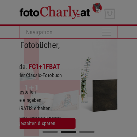
Navigation
bücher,
1+1FBAT
ic-Fotobuch
en
halten.
ischer Fotobücher!
 & sparen!