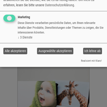
Bedruckbare Fläche: Max. 31,5 x 21 cm
erfahren, lesen Sie bitte unsere
Datenschutzerklärung
.
Innen: Dokumententasche innen mit
Reißverschluss
Marketing
Rückseite: Tasche mit Klettverschluss
Diese Dienste verarbeiten persönliche Daten, um Ihnen relevante
verstellbarer Schultergurt
Inhalte über Produkte, Dienstleistungen oder Themen zu zeigen, die Sie
versandfertig in 2-5 Tagen
interessieren könnten.
↓
3
Dienste
groß
€ 20,60
Alle akzeptieren
Ausgewählte akzeptieren
Ich lehne ab
Jetzt gestalten
Realisiert mit Klaro!