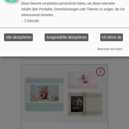
n 1. Jahr"
Diese Dienste verarbeiten persönliche Daten, um Ihnen relevante
Inhalte über Produkte, Dienstleistungen oder Themen zu zeigen, die Sie
interessieren könnten.
inien
↓
3
Dienste
le in vier
 &
Alle akzeptieren
Ausgewählte akzeptieren
Ich lehne ab
ke
Realisiert mit Klaro!
Baby - Herz
Blocking-
,
le in drei
cher