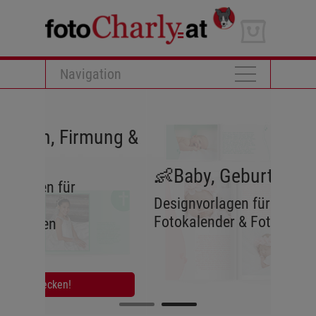
Navigation
ung &
👶Baby, Geburt & Taufe👶
Designvorlagen für Fotobuch,
Fotokalender & Fotogeschenke