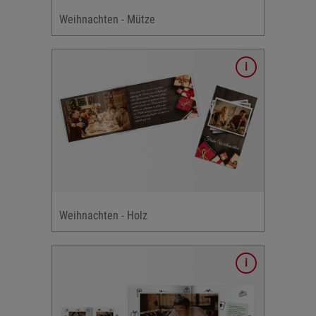
artige
Weihnachten - Mütze
ign
nte: Holz
e
Weihnachten - Holz
ßes