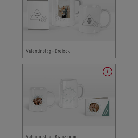
tinstags-
: Blumen,
ählte
Valentinstag - Dreieck
oto-Karten
tinstags-
 Kranz,
ählte
Valentinstag - Kranz grün