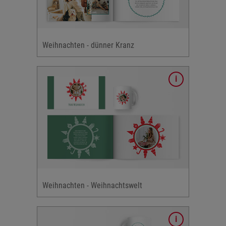
rmate,
hlte
Weihnachten - dünner Kranz
ign im
n: rot &
nte:
aum,
etc.
rmate,
Weihnachten - Weihnachtswelt
hlte