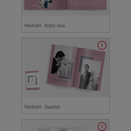
iß & rosa
rbakzente
rten und
Hochzeit - Kranz rosa
& mehr
ochzeits-
rafischen
 Elemente,
Hochzeit - Quadrat
rten und