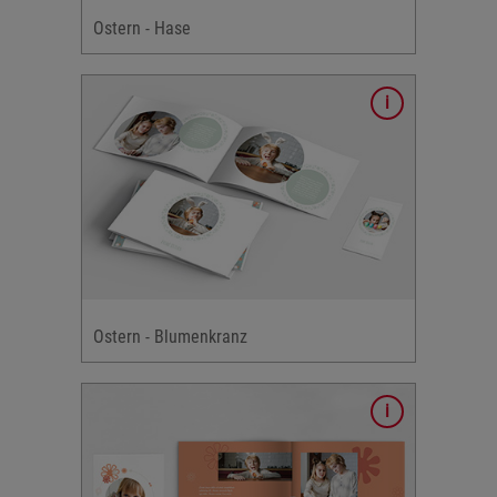
Ostern - Hase
ign
 mit
alle
Ostern - Blumenkranz
 mit