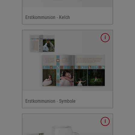
cher
Erstkommunion - Kelch
ten Farben
nes
 Kreuz,
cher
Erstkommunion - Symbole
oto-Karten