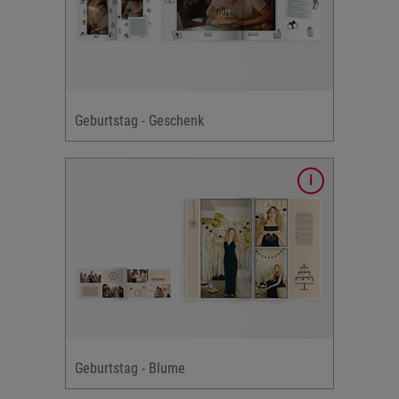
s
 &
ke
Geburtstag - Geschenk
gn
 Blumen,
adungen
 &
ke
Geburtstag - Blume