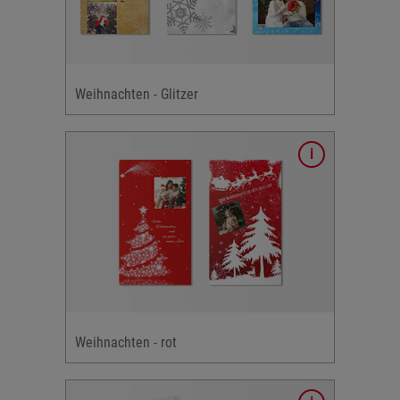
tiven
d, silber
chtliche
Weihnachten - Glitzer
e
ementen
: rot
en-
-
e
Weihnachten - rot