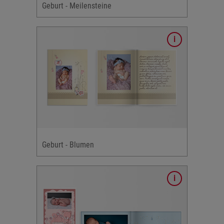
Geburt - Meilensteine
umen &
orte,
l
skarten
Geburt - Blumen
verfügbar: