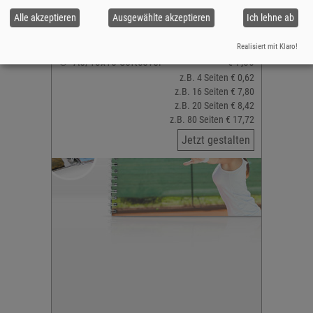
Querformat
Alle akzeptieren
Ausgewählte akzeptieren
Ich lehne ab
Realisiert mit Klaro!
A5/13x18 Softcover
€ 7,80
z.B. 4 Seiten € 0,62
z.B. 16 Seiten € 7,80
z.B. 20 Seiten € 8,42
z.B. 80 Seiten € 17,72
Jetzt gestalten