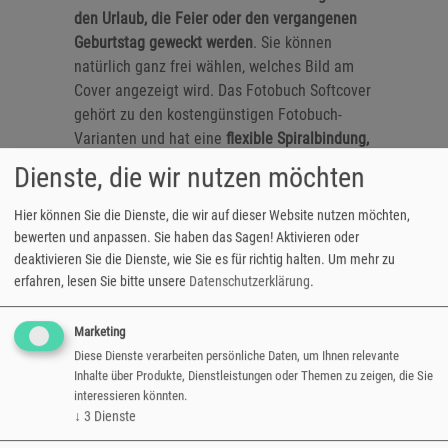
den Urlaub, die Feier oder den vergangenen
Geburtstag geweckt werden
. Sie können
natürlich ganz frei wählen, welches Bild am
Cover angezeigt wird. Das Fotobuch Softcover
gehört zu den kostengünstigen Fotobuch-
Varianten und hat eine
flexible Spiralbindung,
die das Umblättern, Herumreichen und wieder
Dienste, die wir nutzen möchten
und wieder Anschauen
ganz unkompliziert
macht! Als letzte "Seite" hat das fotoCharly
Hier können Sie die Dienste, die wir auf dieser Website nutzen möchten,
Fotobuch einen
robusten Karton
, der es
bewerten und anpassen. Sie haben das Sagen! Aktivieren oder
schützt und vor Knicken bewahrt. Perfektes
deaktivieren Sie die Dienste, wie Sie es für richtig halten.
Um mehr zu
erfahren, lesen Sie bitte unsere
Datenschutzerklärung
.
Geschenk für die Mama, Großeltern & die
beste Freundin!
Marketing
hochwertiges Laserdruckpapier
Diese Dienste verarbeiten persönliche Daten, um Ihnen relevante
16 bis 80 Seiten Fotobuch erstellen
Inhalte über Produkte, Dienstleistungen oder Themen zu zeigen, die Sie
Flexible Spiralbindung
interessieren könnten.
↓
3
Dienste
transparentes Titelblatt
stabiles Rückblatt aus Karton