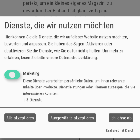
perfekt, um ein kleines eigenes Magazin zu
gestalten. Der Einband ist gleichzeitig die
erste Fotobuch-Seite und beliebig gestaltbar.
Dienste, die wir nutzen möchten
Perfekt als Firmenmagazin oder
Hochzeitszeitung.
Hier können Sie die Dienste, die wir auf dieser Website nutzen möchten,
bewerten und anpassen. Sie haben das Sagen! Aktivieren oder
Format: 20x30 cm
deaktivieren Sie die Dienste, wie Sie es für richtig halten.
Um mehr zu
12 bis 32 Seiten Fotoheft erstellen
erfahren, lesen Sie bitte unsere
Datenschutzerklärung
.
ausgearbeitet auf Laserdruckpapier
Falz- und Klammerbindung
Marketing
gestaltbares Cover
Diese Dienste verarbeiten persönliche Daten, um Ihnen relevante
Hochformat
Inhalte über Produkte, Dienstleistungen oder Themen zu zeigen, die Sie
interessieren könnten.
↓
3
Dienste
12 Seiten
€ 11,20
16 Seiten
€ 13,40
Alle akzeptieren
Ausgewählte akzeptieren
Ich lehne ab
24 Seiten
€ 18,00
Realisiert mit Klaro!
32 Seiten
€ 22,40