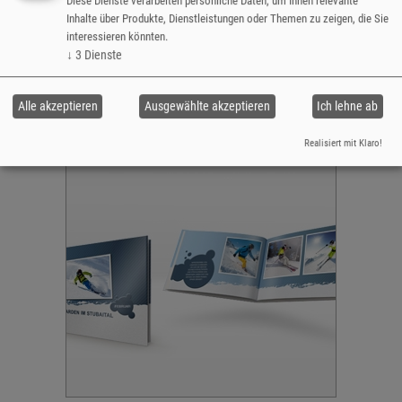
Diese Dienste verarbeiten persönliche Daten, um Ihnen relevante
Inhalte über Produkte, Dienstleistungen oder Themen zu zeigen, die Sie
interessieren könnten.
A4/20x30 Fotocover
€ 32,10
↓
3
Dienste
z.B. 4 Seiten € 1,01
z.B. 24 Seiten € 32,10
z.B. 28 Seiten € 33,11
Alle akzeptieren
Ausgewählte akzeptieren
Ich lehne ab
z.B. 240 Seiten € 86,64
Jetzt gestalten
Realisiert mit Klaro!