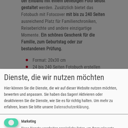
der Einband mit einem beliebigen Foto selbst
gestaltet
werden. Zusätzlich bietet das
Fotobuch mit Fotocover
mit bis zu 240 Seiten
ausreichend Platz für Familienchroniken,
Reiseberichte und andere einzigartige
Momente.
Ein schönes Geschenk für die
Familie, zum Geburtstag oder zur
bestandenen Prüfung.
Format: 20x30 cm
24 bis 240 Seiten Fotobuch erstellen
ausgearbeitet auf Laserdruckpapier
Dienste, die wir nutzen möchten
Einband: matt foliert oder glänzend
lackiert
Hier können Sie die Dienste, die wir auf dieser Website nutzen möchten,
Klebe- oder Spiralbindung
bewerten und anpassen. Sie haben das Sagen! Aktivieren oder
deaktivieren Sie die Dienste, wie Sie es für richtig halten.
Um mehr zu
gestaltbares Hardcover
erfahren, lesen Sie bitte unsere
Datenschutzerklärung
.
zahlreiche Designvorlagen verfügbar
Hoch- oder Querformat
Marketing
versandfertig in 3-5 Tagen