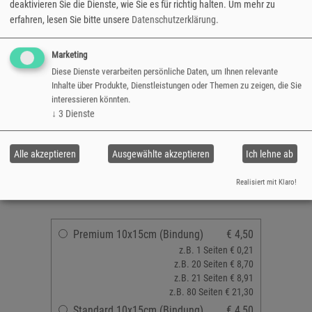
deaktivieren Sie die Dienste, wie Sie es für richtig halten.
Um mehr zu
Bildlinie ausbelichtet. Zusätzlich wird Ihr
erfahren, lesen Sie bitte unsere
Datenschutzerklärung
.
Fototaschenbuch in einer stabilen
Geschenkbox geliefert.
Marketing
Format: 10x15 cm
Diese Dienste verarbeiten persönliche Daten, um Ihnen relevante
ausbelichtet auf echtem Fotopapier
Inhalte über Produkte, Dienstleistungen oder Themen zu zeigen, die Sie
interessieren könnten.
Premium oder Standard Bildlinie
↓
3
Dienste
Klebebindung
20 bis 80 Seiten
gestaltbares Softcover
Alle akzeptieren
Ausgewählte akzeptieren
Ich lehne ab
inklusive Geschenkbox (Premium)
Realisiert mit Klaro!
versandfertig in 3-5 Tagen
Premium 10x15cm (Bindung)
€ 4,50
z.B. 1 Seiten € 0,21
z.B. 20 Seiten € 8,70
z.B. 21 Seiten € 8,91
z.B. 80 Seiten € 21,30
Standard 10x15cm (Bindung)
€ 4,50