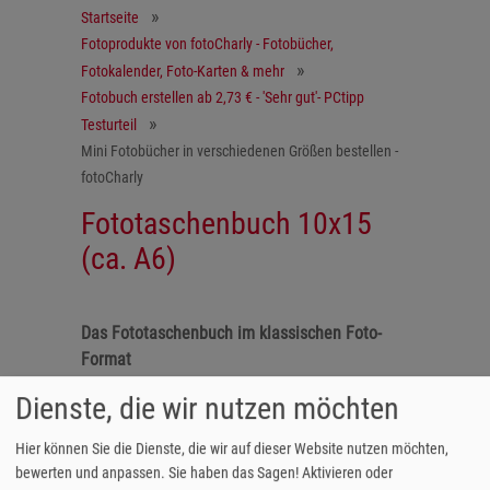
Startseite
Fotoprodukte von fotoCharly - Fotobücher,
Fotokalender, Foto-Karten & mehr
Fotobuch erstellen ab 2,73 € - 'Sehr gut'- PCtipp
Testurteil
Mini Fotobücher in verschiedenen Größen bestellen -
fotoCharly
Fototaschenbuch 10x15
(ca. A6)
Das Fototaschenbuch im klassischen Foto-
Format
Das Fototaschenbuch im Format 10x15 cm ist
Dienste, die wir nutzen möchten
wahlweise als Premium oder Standard
erhältich. Bei der Premium Variante werden
Hier können Sie die Dienste, die wir auf dieser Website nutzen möchten,
bewerten und anpassen. Sie haben das Sagen! Aktivieren oder
Ihre Foto-Erinnerungen auf unserer Premium