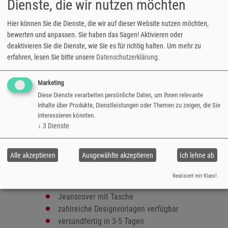
Dienste, die wir nutzen möchten
bietet zusätzlich die Möglichkeit eine
individuelle Notiz, einen USB-Stick oder eine
Hier können Sie die Dienste, die wir auf dieser Website nutzen möchten,
Visitenkarte dazuzugeben.
bewerten und anpassen. Sie haben das Sagen! Aktivieren oder
deaktivieren Sie die Dienste, wie Sie es für richtig halten.
Um mehr zu
Format: 20x30 cm (ca. A4)
erfahren, lesen Sie bitte unsere
Datenschutzerklärung
.
Foto-, Bütten- oder Brilliant Metallic-
Papier
Marketing
spezielle
Leporello-Bindung
Diese Dienste verarbeiten persönliche Daten, um Ihnen relevante
24 bis 120 Seiten
Inhalte über Produkte, Dienstleistungen oder Themen zu zeigen, die Sie
gestaltbares Hardcover
interessieren könnten.
Einband: Leder oder Jeansstoff
↓
3
Dienste
Ledereinband: Nappa- oder Hirschleder
(wie gewachsen)
Alle akzeptieren
Ausgewählte akzeptieren
Ich lehne ab
Farben Nappaleder: rot, schwarz, creme
oder cognac
Realisiert mit Klaro!
Ledereinband auf Wunsch bestickbar
Jeanscover mit Tasche
zahlreiche Designvorlagen verfügbar
versandfertig in 3-5 Tagen