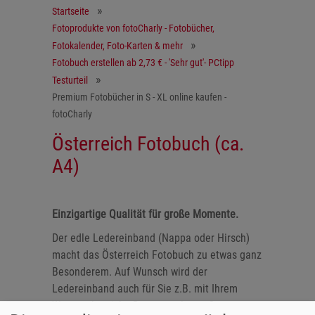
Startseite
Fotoprodukte von fotoCharly - Fotobücher,
Fotokalender, Foto-Karten & mehr
Fotobuch erstellen ab 2,73 € - 'Sehr gut'- PCtipp
Testurteil
Premium Fotobücher in S - XL online kaufen -
fotoCharly
Österreich Fotobuch (ca.
A4)
Einzigartige Qualität für große Momente.
Der edle Ledereinband (Nappa oder Hirsch)
macht das Österreich Fotobuch zu etwas ganz
Besonderem. Auf Wunsch wird der
Ledereinband auch für Sie z.B. mit Ihrem
Wappen bestickt. Das neue Jeans-Cover