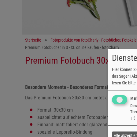
Startseite
Fotoprodukte von fotoCharly - Fotobücher, Fotokal
Premium Fotobücher in S - XL online kaufen - fotoCharly
Dienste
Premium Fotobuch 30x30 (Qua
Hier können Si
das Sagen! Akti
lesen Sie bitt
Besondere Momente - Besonderes Format
Das Premium Fotobuch 30x30 cm bietet auf bis zu 120 Sei
Mar
Dies
Format: 30x30 cm
Them
ausbelichtet auf echtem Fotopapier
↓
3
Einband: matt foliert oder glänzend lackiert
spezielle Leporello-Bindung
Alle akzeptie