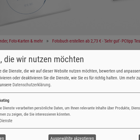
ender, Foto-Karten & mehr
Fotobuch erstellen ab 2,73 € - 'Sehr gut'- PCtipp Tes
, die wir nutzen möchten
drat XL)
e die Dienste, die wir auf dieser Website nutzen möchten, bewerten und anpasse
vieren oder deaktivieren Sie die Dienste, wie Sie es für richtig halten.
Um mehr zu 
e unsere
Datenschutzerklärung
.
ten viel Platz für Ihre liebsten Familienerinnerungen oder Hochzeits
keting
e Dienste verarbeiten persönliche Daten, um Ihnen relevante Inhalte über Produkte, Dien
en zu zeigen, die Sie interessieren könnten.
Dienste
ren
Ausgewählte akzeptieren