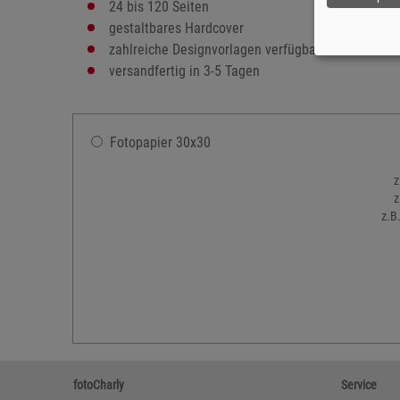
24 bis 120 Seiten
gestaltbares Hardcover
zahlreiche Designvorlagen verfügbar
versandfertig in 3-5 Tagen
Fotopapier 30x30
z
z
z.B
fotoCharly
Service