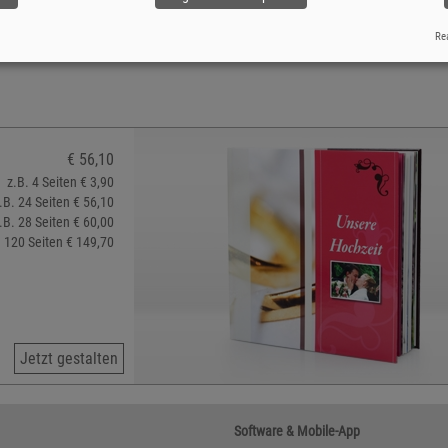
Rea
€ 56,10
z.B. 4 Seiten € 3,90
.B. 24 Seiten € 56,10
.B. 28 Seiten € 60,00
. 120 Seiten € 149,70
Jetzt gestalten
Software & Mobile-App