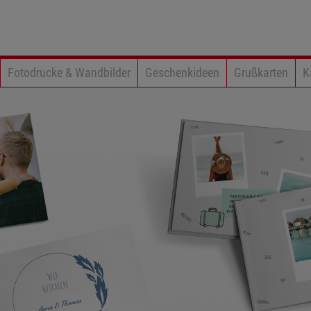
Fotodrucke & Wandbilder
Geschenkideen
Grußkarten
K