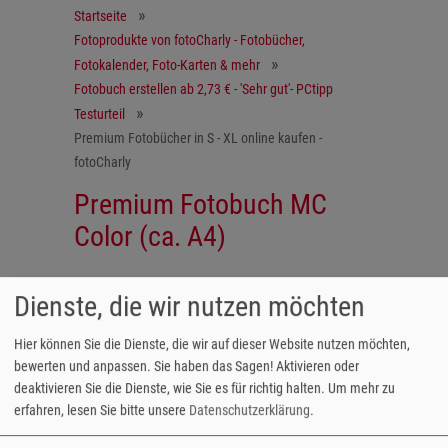
Startseite
Fotoprodukte von fotoCharly - Fotobücher,
Fotokalender, Foto-Karten & mehr
Fotobuch erstellen ab 2,73 € - 'Sehr gut'- PCtipp
Testurteil
Premium Fotobücher in S - XL online kaufen -
fotoCharly
Premium Fotobuch MC
Color (ca. A4)
Dienste, die wir nutzen möchten
Die günstige Premium-Variante.
Das Mc Color Premium Fotobuch im Format
Hier können Sie die Dienste, die wir auf dieser Website nutzen möchten,
20x30 cm ist die ideale Wahl, um die eigene
bewerten und anpassen. Sie haben das Sagen! Aktivieren oder
Familiengeschichte in Form von Fotos
deaktivieren Sie die Dienste, wie Sie es für richtig halten.
Um mehr zu
aufzuarbeiten, die wichtigsten Meilensteine
erfahren, lesen Sie bitte unsere
Datenschutzerklärung
.
Ihres Kindes oder einfach die schönsten Foto-