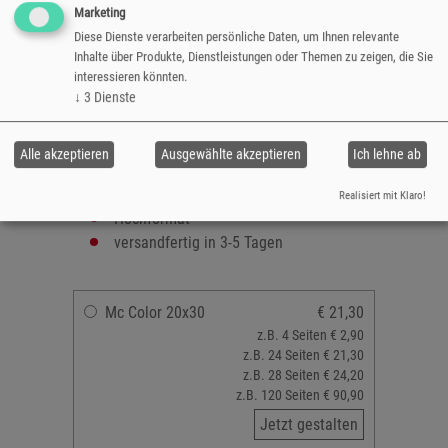
Erinnerungen einzigartig festzuhalten.
Marketing
Diese Dienste verarbeiten persönliche Daten, um Ihnen relevante
Format: 20x30 cm
Inhalte über Produkte, Dienstleistungen oder Themen zu zeigen, die Sie
ausbelichtet auch echtem Fotopapier
interessieren könnten.
↓
3
Dienste
Oberfläche: matt
Layflat-Bindung
24 bis 120 Seiten
Alle akzeptieren
Ausgewählte akzeptieren
Ich lehne ab
gestaltbares Softcover
zahlreiche Designvorlagen verfügbar
Realisiert mit Klaro!
Hochformat
versandfertig in 3-5 Tagen
Mc Color 20x30
€ 21,30
z.B. 4 Seiten € 2,90
z.B. 24 Seiten € 21,30
z.B. 28 Seiten € 24,20
z.B. 120 Seiten € 90,90
Jetzt gestalten