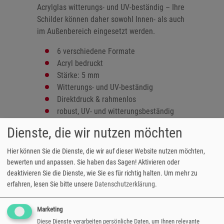
Acrylglas witterungs- und UV-beständig – Ihre
Schilder können daher sowohl Innen- als auch
im Außenbereich eingesetzt werden.
6 verschiedene Formate
Acryl bedruckt
Stärke: 5 mm
Witterungs- und UV-beständig
Direktdruck & rahmenlos
robust, UV- und witterungsbeständig
inkl. Metallaufhängung
(selbstklebend,
Dienste, die wir nutzen möchten
leichte Neigung)
optionale Befestigungssystem
gegen
Hier können Sie die Dienste, die wir auf dieser Website nutzen möchten,
Aufpreis
bewerten und anpassen. Sie haben das Sagen! Aktivieren oder
- Alu-Trägerrahmen
deaktivieren Sie die Dienste, wie Sie es für richtig halten.
Um mehr zu
- Wandabstandhalter
erfahren, lesen Sie bitte unsere
Datenschutzerklärung
.
auch für den Außenbereich geeignet
versandfertig in 3-5 Tagen
Marketing
Diese Dienste verarbeiten persönliche Daten, um Ihnen relevante