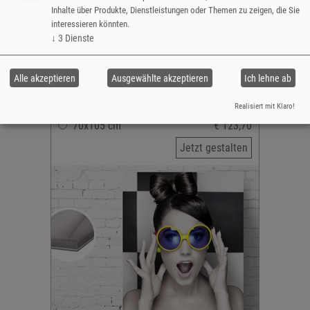
Inhalte über Produkte, Dienstleistungen oder Themen zu zeigen, die Sie
20x30 cm
€ 24,70
interessieren könnten.
↓
3
Dienste
30x45/40 cm
€ 35,00
40/45x60 cm
€ 49,40
Alle akzeptieren
Ausgewählte akzeptieren
Ich lehne ab
50x75/70 cm
€ 67,00
60x80 cm
€ 97,90
Realisiert mit Klaro!
70x105 cm
€ 123,70
Jetzt gestalten