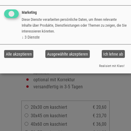
Sonneneinstrahlung.
Marketing
4 verschiedene Formate
Diese Dienste verarbeiten persönliche Daten, um Ihnen relevante
ausbelichtet auf echtem Bütten-Papier
Inhalte über Produkte, Dienstleistungen oder Themen zu zeigen, die Sie
inkl. Kaschierung
interessieren könnten.
Kaschierung: Poster wird auf eine
↓
3
Dienste
stabile Platte aufgeklebt
bei längerer Sonneneinstrahlung kann
Alle akzeptieren
Ausgewählte akzeptieren
Ich lehne ab
das Papier ausbleichen
darf nicht mit Wasser in Berührung
Realisiert mit Klaro!
kommen
optional mit Korrektur
versandfertig in 3-5 Tagen
20x30 cm kaschiert
€ 20,60
30x45 cm kaschiert
€ 23,70
40x60 cm kaschiert
€ 36,00