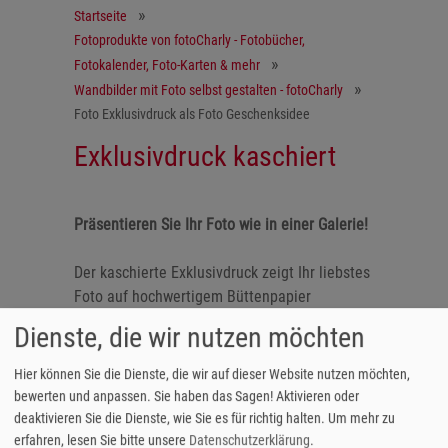
Startseite
Fotoprodukte von fotoCharly - Fotobücher,
Fotokalender, Foto-Karten & mehr
Wandbilder mit Foto selbst gestalten - fotoCharly
Foto Exklusivdruck als Foto Geschenksidee
Exklusivdruck kaschiert
Präsentieren Sie Ihr Foto wie in einer Galerie!
Der kaschierte Exklusivdruck zeigt Ihr liebstes
Foto auf hochwertigem Büttenpapier
aufgearbeitet auf einer stabilen Platte.
Dienste, die wir nutzen möchten
Wählen Sie das für Sie optimale Format und
lassen Sie sich von der brillanten Farbkraft
Hier können Sie die Dienste, die wir auf dieser Website nutzen möchten,
des Fotodrucks überzeugen. Damit Ihr
bewerten und anpassen. Sie haben das Sagen! Aktivieren oder
Exklusivdruck lange und farbintensiv erhalten
deaktivieren Sie die Dienste, wie Sie es für richtig halten.
Um mehr zu
bleibt, meiden Sie bitte eine direkte
erfahren, lesen Sie bitte unsere
Datenschutzerklärung
.