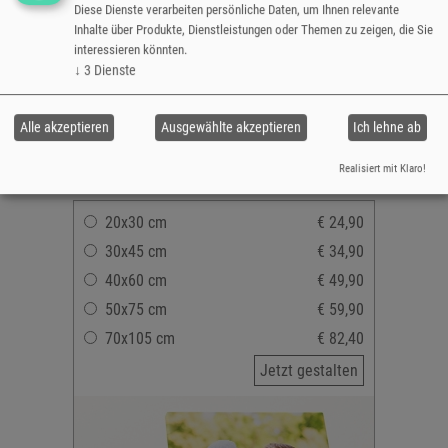
Hoch- oder Querformat
Diese Dienste verarbeiten persönliche Daten, um Ihnen relevante
Inhalte über Produkte, Dienstleistungen oder Themen zu zeigen, die Sie
Fotoleinen auf Holzrahmen
interessieren könnten.
(Keilrahmen)
↓
3
Dienste
Leinwanddruck seidenglänzend,
lichtecht & wischfest
mit oder ohne Korrektur
Alle akzeptieren
Ausgewählte akzeptieren
Ich lehne ab
versandfertig in 3-5 Tagen
Realisiert mit Klaro!
20x30 cm
€ 24,90
30x45 cm
€ 34,90
40x60 cm
€ 49,90
50x75 cm
€ 59,90
70x105 cm
€ 82,40
Jetzt gestalten