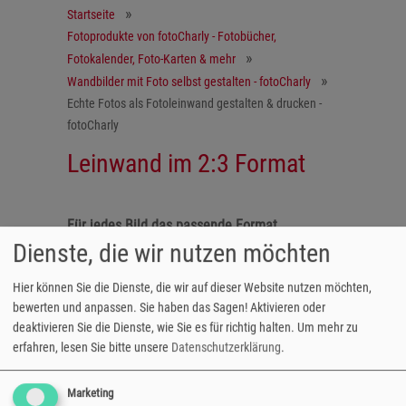
Startseite
Fotoprodukte von fotoCharly - Fotobücher,
Fotokalender, Foto-Karten & mehr
Wandbilder mit Foto selbst gestalten - fotoCharly
Echte Fotos als Fotoleinwand gestalten & drucken -
fotoCharly
Leinwand im 2:3 Format
Für jedes Bild das passende Format
Dienste, die wir nutzen möchten
Die Fotoleinwand im Format 2:3 eignet sich
Hier können Sie die Dienste, die wir auf dieser Website nutzen möchten,
perfekt, um innige Familienfotos oder
bewerten und anpassen. Sie haben das Sagen! Aktivieren oder
Familien-Erinnerungen an Ihren vier Wänden
deaktivieren Sie die Dienste, wie Sie es für richtig halten.
Um mehr zu
in Szene zu setzen.
erfahren, lesen Sie bitte unsere
Datenschutzerklärung
.
5 unterschiedliche Formate:
- 20x30 bis 70x105 cm
Marketing