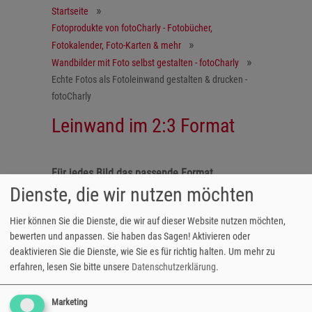
Startseite
Fotoprodukte von fotoCharly - Fotobücher,
Fotokalender, Foto-Karten & mehr
Wandbilder mit Foto selbst gestalten - fotoCharly
Echte Fotos als Fotoleinwand gestalten & drucken -
fotoCharly
Leinwand im 2:3 Format
Für jedes Bild das passende Format
Dienste, die wir nutzen möchten
Die Fotoleinwand im Format 2:3 eignet sich
Hier können Sie die Dienste, die wir auf dieser Website nutzen möchten,
perfekt, um innige Familienfotos oder
bewerten und anpassen. Sie haben das Sagen! Aktivieren oder
Familien-Erinnerungen an Ihren vier Wänden
deaktivieren Sie die Dienste, wie Sie es für richtig halten.
Um mehr zu
in Szene zu setzen.
erfahren, lesen Sie bitte unsere
Datenschutzerklärung
.
5 unterschiedliche Formate:
- 20x30 bis 70x105 cm
Marketing