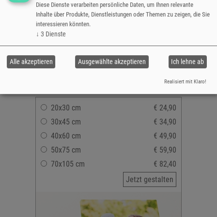
Hoch- oder Querformat
Diese Dienste verarbeiten persönliche Daten, um Ihnen relevante
Inhalte über Produkte, Dienstleistungen oder Themen zu zeigen, die Sie
Fotoleinen auf Holzrahmen
interessieren könnten.
(Keilrahmen)
↓
3
Dienste
Leinwanddruck seidenglänzend,
lichtecht & wischfest
mit oder ohne Korrektur
Alle akzeptieren
Ausgewählte akzeptieren
Ich lehne ab
versandfertig in 3-5 Tagen
Realisiert mit Klaro!
20x30 cm
€ 24,90
30x45 cm
€ 34,90
40x60 cm
€ 49,90
50x75 cm
€ 59,90
70x105 cm
€ 82,40
Jetzt gestalten