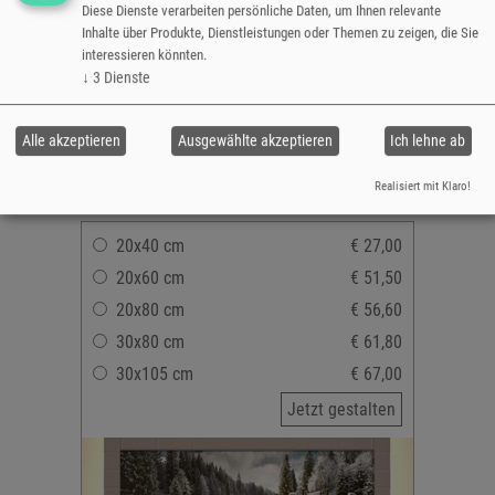
Hoch- oder Querformat
Diese Dienste verarbeiten persönliche Daten, um Ihnen relevante
Inhalte über Produkte, Dienstleistungen oder Themen zu zeigen, die Sie
Fotoleinen auf Holzrahmen
interessieren könnten.
(Keilrahmen)
↓
3
Dienste
Seidenglänzend, lichtecht & wischfest
mit oder ohne Korrektur
Leinwanndruck versandfertig in 3-5
Alle akzeptieren
Ausgewählte akzeptieren
Ich lehne ab
Tagen
Realisiert mit Klaro!
20x40 cm
€ 27,00
20x60 cm
€ 51,50
20x80 cm
€ 56,60
30x80 cm
€ 61,80
30x105 cm
€ 67,00
Jetzt gestalten