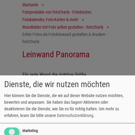
Startseite
Fotoprodukte von fotoCharly - Fotobücher,
Fotokalender, Foto-Karten & mehr
Wandbilder mit Foto selbst gestalten - fotoCharly
Echte Fotos als Fotoleinwand gestalten & drucken -
fotoCharly
Leinwand Panorama
Für jede Wand die richtige Größe
Dienste, die wir nutzen möchten
Die Fotoleinwand im Panorama-Format ist in
Hier können Sie die Dienste, die wir auf dieser Website nutzen möchten,
mehreren Größen erhältlich, wird auf einen
bewerten und anpassen. Sie haben das Sagen! Aktivieren oder
stabilen Keilrahmen aufgearbeitet und ist mit
deaktivieren Sie die Dienste, wie Sie es für richtig halten.
Um mehr zu
einer praktischen Aufhängung ausgerüstet.
erfahren, lesen Sie bitte unsere
Datenschutzerklärung
.
5 unterschiedliche Formate:
- 20x40 bis 30x105 cm
Marketing