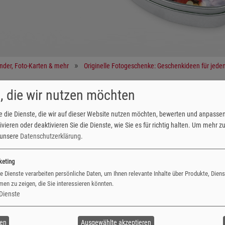
ender, Foto-Karten & mehr
Originelle Fotogeschenke: Geschenkideen für jeden
, die wir nutzen möchten
e die Dienste, die wir auf dieser Website nutzen möchten, bewerten und anpasse
vieren oder deaktivieren Sie die Dienste, wie Sie es für richtig halten.
Um mehr zu 
e unsere
Datenschutzerklärung
.
kplatte an der Oberseite ist nicht nur Dekoration, sondern eine ide
keting
uckbare Fläche von 11x11 cm oder 15x15 cm. Überraschen Sie Ihre Li
e Dienste verarbeiten persönliche Daten, um Ihnen relevante Inhalte über Produkte, Dien
en zu zeigen, die Sie interessieren könnten.
Wunschmotiv!
Dienste
ren
Ausgewählte akzeptieren