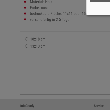
Material: Holz
Farbe: nuss
bedruckbare Fläche: 11x11 oder 15x15 cm
versandfertig in 2-5 Tagen
18x18 cm
13x13 cm
fotoCharly
Service