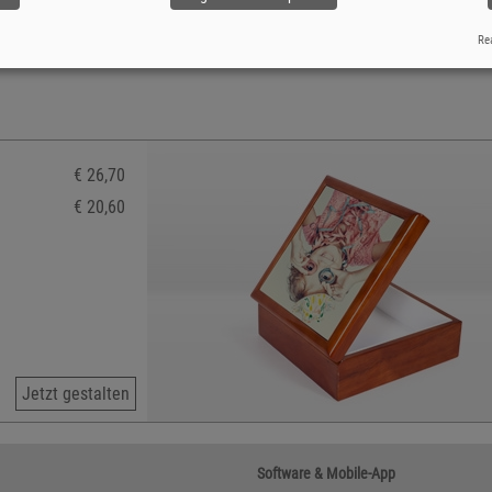
Rea
€ 26,70
€ 20,60
Jetzt gestalten
Software & Mobile-App