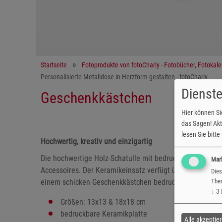
Startseite
Fotoprodukte von fotoCharly - Fotobücher, Fotokal
Personalisierte Metalldose in Herzform gestalten - fotoCharly
Dienste
Geschenkkästchen
Hier können Si
das Sagen! Akti
lesen Sie bitt
Hochwertig, kreativ und einzigartig
Die hochwertige Holz-Schatulle mit bedruckbarer Kerami
Mar
Accessoires. Der Keramikeinsatz verfügt über eine bedr
Dies
Them
einem schicken Geschenkkästchen bedruckt mit Ihrem 
↓
3
Größen: 13x13 & 18x18 cm
bedruckbare Keramikplatte
Alle akzeptie