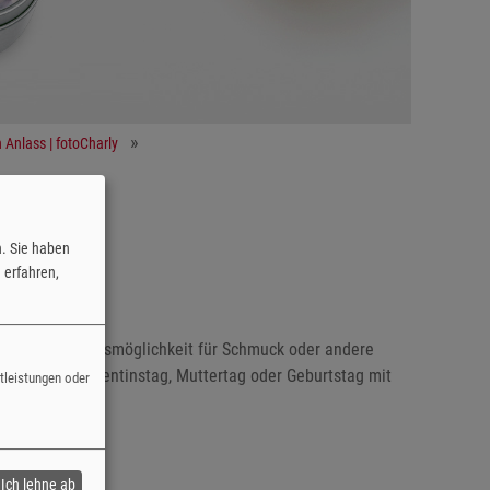
 Anlass | fotoCharly
n. Sie haben
erfahren,
ale Aufbewahrungsmöglichkeit für Schmuck oder andere
ebsten zum Valentinstag, Muttertag oder Geburtstag mit
stleistungen oder
Ich lehne ab