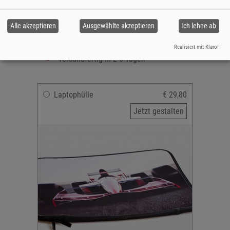
beidseitig bedruckbar
Material: Neopren
Alle akzeptieren
Ausgewählte akzeptieren
Ich lehne ab
mit Reißverschluss
schützt gegen Staub & Feuchtigkeit
Realisiert mit Klaro!
versandfertig in 2-5 Tagen
Laptophülle
€ 29,80
Jetzt gestalten