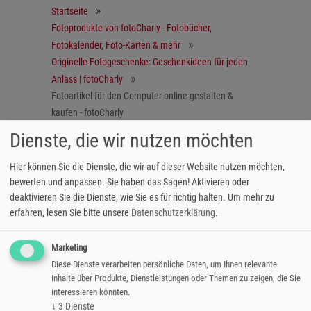
Startseite
Fotoprodukte von fotoCharly - Fotobücher,
Fotokalender, Foto-Karten & mehr
Originelle Fotogeschenke: Geschenkideen für jeden
Anlass | fotoCharly
Fotoartikel für den Computer online gestalten &
kaufen - fotoCharly
Dienste, die wir nutzen möchten
Laptophülle
Hier können Sie die Dienste, die wir auf dieser Website nutzen möchten,
bewerten und anpassen. Sie haben das Sagen! Aktivieren oder
Schützt und schmückt
deaktivieren Sie die Dienste, wie Sie es für richtig halten.
Um mehr zu
Die praktische Schutzhülle aus Neopren bietet
erfahren, lesen Sie bitte unsere
Datenschutzerklärung
.
Schutz gegen Staub, Feuchtigkeit und kleine
Alltagsunfälle wie Stöße und Kratzer. Mit
Marketing
einem spezifischen Foto oder Design bedruckt
Diese Dienste verarbeiten persönliche Daten, um Ihnen relevante
Inhalte über Produkte, Dienstleistungen oder Themen zu zeigen, die Sie
sind sie außerdem echte Hingucker!
interessieren könnten.
↓
3
Dienste
Größe: 43,5 x 34 cm