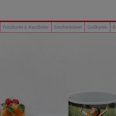
Fotodrucke & Wandbilder
Geschenkideen
Grußkarten
K