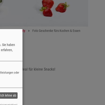
 Anlass | fotoCharly
Foto Geschenke fürs Kochen & Essen
n. Sie haben
erfahren,
so gut. Auch ideal für kleine Snacks!
stleistungen oder
Ich lehne ab