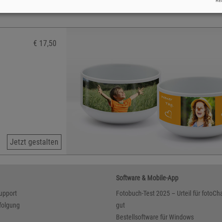
Rea
€ 17,50
Jetzt gestalten
Software & Mobile-App
upport
Fotobuch-Test 2025 – Urteil für fotoCha
folgung
gut
Bestellsoftware für Windows