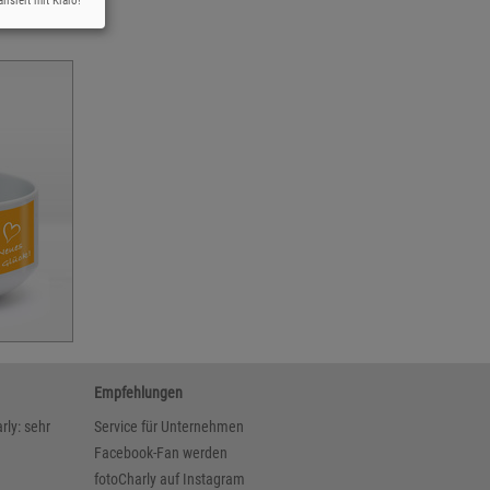
lisiert mit Klaro!
Empfehlungen
rly: sehr
Service für Unternehmen
Facebook-Fan werden
fotoCharly auf Instagram