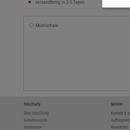
versandfertig in 2-5 Tagen
Müslischale
fotoCharly
Service
Über fotoCharly
Kontakt & S
Gutscheincode
Auftragsver
Impressum
Newsletter