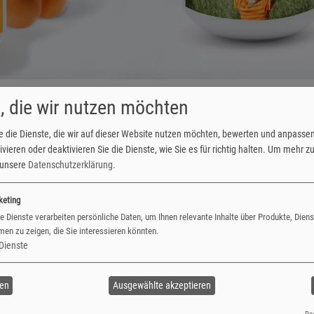
ender, Foto-Karten & mehr
Originelle Fotogeschenke: Geschenkideen für jeden
, die wir nutzen möchten
e die Dienste, die wir auf dieser Website nutzen möchten, bewerten und anpasse
vieren oder deaktivieren Sie die Dienste, wie Sie es für richtig halten.
Um mehr zu 
e unsere
Datenschutzerklärung
.
keting
Frühstücksflocken, Cornflakes oder das Müsli mit Sicherheit doppelt 
e Dienste verarbeiten persönliche Daten, um Ihnen relevante Inhalte über Produkte, Dien
en zu zeigen, die Sie interessieren könnten.
Dienste
ren
Ausgewählte akzeptieren