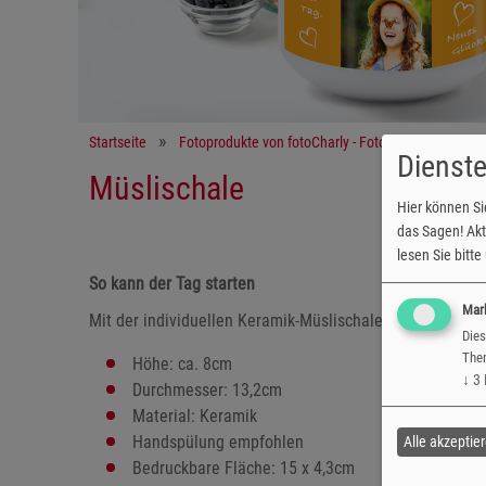
Startseite
Fotoprodukte von fotoCharly - Fotobücher, Fotokal
Dienste
Müslischale
Hier können Si
das Sagen! Akti
lesen Sie bitt
So kann der Tag starten
Mar
Mit der individuellen Keramik-Müslischale schmecken die 
Dies
Them
Höhe: ca. 8cm
↓
3
Durchmesser: 13,2cm
Material: Keramik
Handspülung empfohlen
Alle akzeptie
Bedruckbare Fläche: 15 x 4,3cm