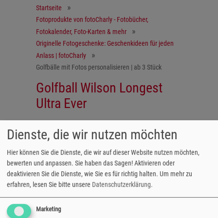
Startseite
Fotoprodukte von fotoCharly - Fotobücher,
Fotokalender, Foto-Karten & mehr
Originelle Fotogeschenke: Geschenkideen für jeden
Anlass | fotoCharly
Golfbälle mit Fotos personalisieren | ab 3 Stück
Golfball Wilson Longest
Ultra Ever
Dienste, die wir nutzen möchten
Der Golfball für ultimative Distanz
Hier können Sie die Dienste, die wir auf dieser Website nutzen möchten,
Der Golfball Wilson Longest Ultra Ever ist der
bewerten und anpassen. Sie haben das Sagen! Aktivieren oder
längste Ultra, der je entwickelt wurde,
deaktivieren Sie die Dienste, wie Sie es für richtig halten.
Um mehr zu
optimiert mit einem Hochenergiekern für
erfahren, lesen Sie bitte unsere
Datenschutzerklärung
.
ultimative Distanz. Das Wunschmotiv kann
dabei in drei verschiedenen Druckformaten
Marketing