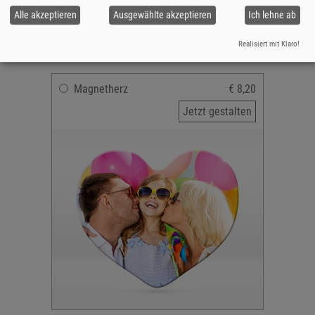
Material: Kunststoff
Alle akzeptieren
Ausgewählte akzeptieren
Ich lehne ab
inkl. selbstklebendem Magnet
versandfertig in 2-5 Tagen
Realisiert mit Klaro!
Magnetherz
€ 8,20
Jetzt gestalten