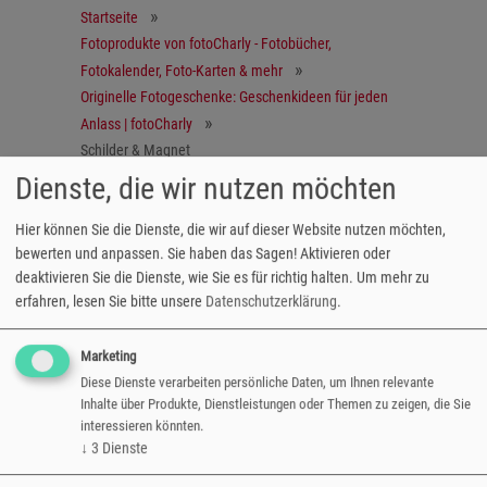
Startseite
Fotoprodukte von fotoCharly - Fotobücher,
Fotokalender, Foto-Karten & mehr
Originelle Fotogeschenke: Geschenkideen für jeden
Anlass | fotoCharly
Schilder & Magnet
Dienste, die wir nutzen möchten
Magnetschild Herz
Hier können Sie die Dienste, die wir auf dieser Website nutzen möchten,
bewerten und anpassen. Sie haben das Sagen! Aktivieren oder
Ein Fotogeschenk mit besonderer
deaktivieren Sie die Dienste, wie Sie es für richtig halten.
Um mehr zu
Anziehungskraft
erfahren, lesen Sie bitte unsere
Datenschutzerklärung
.
Das Magnetschild in Herzform wird vollflächig
Marketing
mit Ihrem Lieblingsfoto bedruckt und ist eine
Diese Dienste verarbeiten persönliche Daten, um Ihnen relevante
witziges Mitbringsel zum Beispiel zur
Inhalte über Produkte, Dienstleistungen oder Themen zu zeigen, die Sie
nächsten Einweihungsfeier.
interessieren könnten.
↓
3
Dienste
Größe: 6,5x6 cm