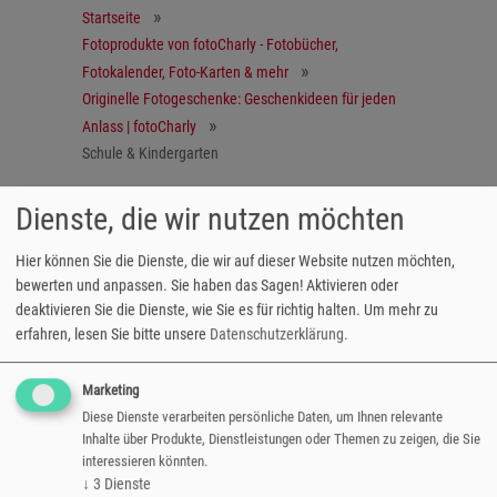
Startseite
Fotoprodukte von fotoCharly - Fotobücher,
Fotokalender, Foto-Karten & mehr
Originelle Fotogeschenke: Geschenkideen für jeden
Anlass | fotoCharly
Schule & Kindergarten
Federpennal
Dienste, die wir nutzen möchten
Hier können Sie die Dienste, die wir auf dieser Website nutzen möchten,
Perfekt für Schule & Urlaub
bewerten und anpassen. Sie haben das Sagen! Aktivieren oder
deaktivieren Sie die Dienste, wie Sie es für richtig halten.
Um mehr zu
Das Federpennal mit Wunschmotiv - Foto,
erfahren, lesen Sie bitte unsere
Datenschutzerklärung
.
Grafik oder Text - ist das ideale Geschenk für
kleine und große Künstler. Die getrennten
Marketing
Innenfächer bieten Platz für Stifte, Lineal und
Diese Dienste verarbeiten persönliche Daten, um Ihnen relevante
andere wichtige Utensilien.
Inhalte über Produkte, Dienstleistungen oder Themen zu zeigen, die Sie
interessieren könnten.
Größe: 21 x 12,5 x 7 cm
↓
3
Dienste