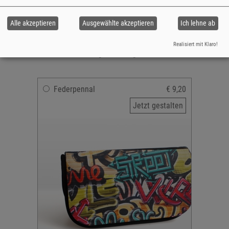
Farbe: schwarz
Material: 100% Polyester
Alle akzeptieren
Ausgewählte akzeptieren
Ich lehne ab
2 getrennte Innenfächer
mit Reißverschluss
Realisiert mit Klaro!
versandfertig in 2-5 Tagen
Federpennal
€ 9,20
Jetzt gestalten