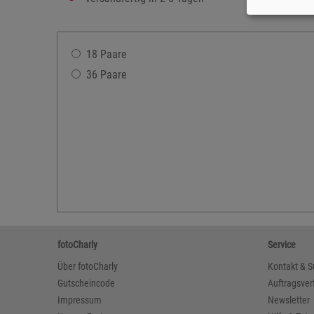
18 Paare
36 Paare
fotoCharly
Service
Über fotoCharly
Kontakt & S
Gutscheincode
Auftragsver
Impressum
Newsletter