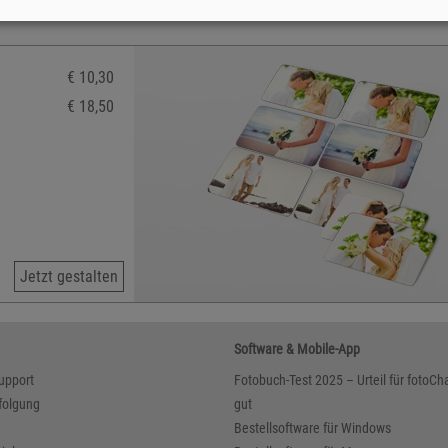
€ 10,30
€ 18,50
Jetzt gestalten
Software & Mobile-App
upport
Fotobuch-Test 2025 – Urteil für fotoCha
folgung
gut
Bestellsoftware für Windows