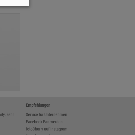
Empfehlungen
rly: sehr
Service für Unternehmen
Facebook-Fan werden
fotoCharly auf Instagram