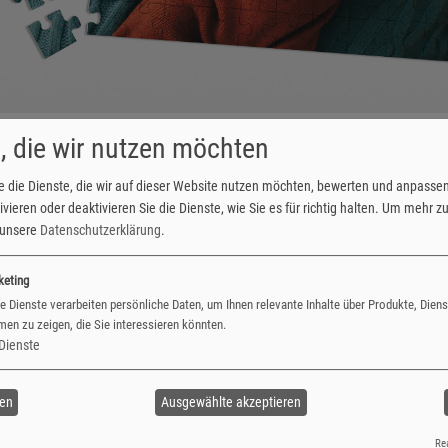
ender, Foto-Karten & mehr
Originelle Fotogeschenke: Geschenkideen für jeden
, die wir nutzen möchten
e die Dienste, die wir auf dieser Website nutzen möchten, bewerten und anpasse
vieren oder deaktivieren Sie die Dienste, wie Sie es für richtig halten.
Um mehr zu 
e unsere
Datenschutzerklärung
.
keting
e Dienste verarbeiten persönliche Daten, um Ihnen relevante Inhalte über Produkte, Dien
und individuellen Foto-Memo. Die Foto-Pärchen können dabei mit vers
en zu zeigen, die Sie interessieren könnten.
o oder die liebsten Kuscheltiere, Ihrer Kreativität sind keine Gre
Dienste
ren
Ausgewählte akzeptieren
Rea