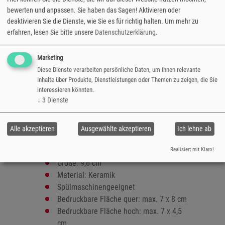
gestaltet werden. Auch verfügbar als Set mit
bewerten und anpassen. Sie haben das Sagen! Aktivieren oder
unserer klassischen Fototasse.
deaktivieren Sie die Dienste, wie Sie es für richtig halten.
Um mehr zu
Untersetzer
erfahren, lesen Sie bitte unsere
Datenschutzerklärung
.
Größe: 10 x 10 cm
Marketing
Unterseite mit Korkbeschichtung
Diese Dienste verarbeiten persönliche Daten, um Ihnen relevante
Stärke: 4 mm
Inhalte über Produkte, Dienstleistungen oder Themen zu zeigen, die Sie
Verfügbare Sets:
interessieren könnten.
- 6er-Set
↓
3
Dienste
- Fototasse & Untersetzer (1 Bild)
versandfertig in 2-5 Tagen
Alle akzeptieren
Ausgewählte akzeptieren
Ich lehne ab
Fototasse
Realisiert mit Klaro!
Größe: 9,6 cm
Material: Keramik
Spülmaschinengeeignet
Bedruckbare Fläche quer: max. 7 x 8 cm
Bedruckbare Fläche hoch: max. 7 x 4,5
cm