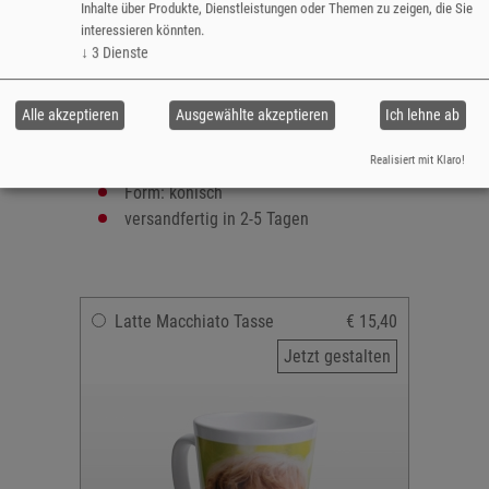
Durchmesser:
Inhalte über Produkte, Dienstleistungen oder Themen zu zeigen, die Sie
interessieren könnten.
- oben 8,8 cm
↓
3
Dienste
- unten 6 cm
Material: Keramik
Spülmaschinengeeignet
Alle akzeptieren
Ausgewählte akzeptieren
Ich lehne ab
Fassungsvermögen: 480 ml
Realisiert mit Klaro!
Bedruckbare Fläche: max. 21 x 13,9 cm
Form: konisch
versandfertig in 2-5 Tagen
Latte Macchiato Tasse
€ 15,40
Jetzt gestalten