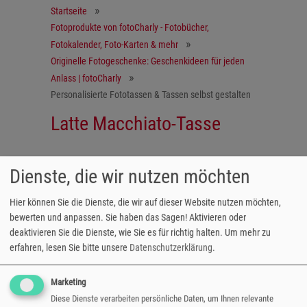
Startseite
Fotoprodukte von fotoCharly - Fotobücher,
Fotokalender, Foto-Karten & mehr
Originelle Fotogeschenke: Geschenkideen für jeden
Anlass | fotoCharly
Personalisierte Fototassen & Tassen selbst gestalten
Latte Macchiato-Tasse
Genuss mit Stil
Dienste, die wir nutzen möchten
Hier können Sie die Dienste, die wir auf dieser Website nutzen möchten,
Das ideale Geschenk für die beste Freundin
bewerten und anpassen. Sie haben das Sagen! Aktivieren oder
oder zum selbst behalten. Genießen Sie Ihren
deaktivieren Sie die Dienste, wie Sie es für richtig halten.
Um mehr zu
Latte Macchiato aus der hochwertigen
erfahren, lesen Sie bitte unsere
Datenschutzerklärung
.
Keramiktasse mit farbstarken Fotodruck im
großflächigen Panorama Format.
Marketing
Höhe: 15,3cm
Diese Dienste verarbeiten persönliche Daten, um Ihnen relevante