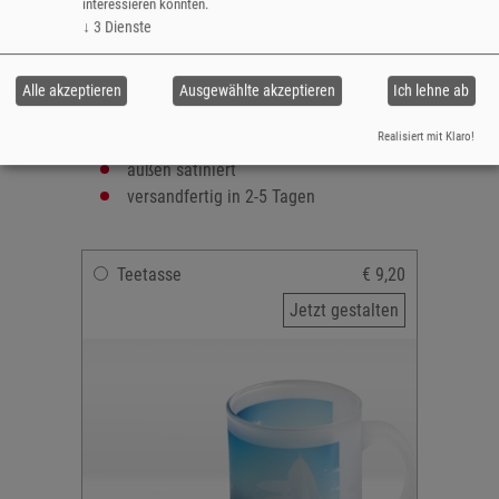
interessieren könnten.
Größe: 9,5 cm hoch
↓
3
Dienste
Durchmesser: 8 cm
Material: Glas
Spülmaschinengeeignet
Alle akzeptieren
Ausgewählte akzeptieren
Ich lehne ab
Fassungsvermögen: 300 ml
Realisiert mit Klaro!
Bedruckbare Fläche: max. 7 x 18 cm
außen satiniert
versandfertig in 2-5 Tagen
Teetasse
€ 9,20
Jetzt gestalten