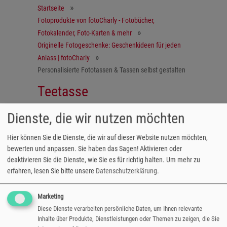
Startseite
Fotoprodukte von fotoCharly - Fotobücher,
Fotokalender, Foto-Karten & mehr
Originelle Fotogeschenke: Geschenkideen für jeden
Anlass | fotoCharly
Personalisierte Fototassen & Tassen selbst gestalten
Teetasse
Dienste, die wir nutzen möchten
It's Teatime!
Hier können Sie die Dienste, die wir auf dieser Website nutzen möchten,
bewerten und anpassen. Sie haben das Sagen! Aktivieren oder
Nicht nur für den Fünf-Uhr-Tee: Freuen Sie
deaktivieren Sie die Dienste, wie Sie es für richtig halten.
Um mehr zu
sich bei jeder Tasse Tee an dem individuellen
erfahren, lesen Sie bitte unsere
Datenschutzerklärung
.
Fotodruck, der Ihren Teebecher ziert. Die
satinierte Glastasse ist bequem im Online
Marketing
Editor mit einem Motiv Ihrer Wahl (auch
Diese Dienste verarbeiten persönliche Daten, um Ihnen relevante
Panoramadruck möglich) gestaltbar.
Inhalte über Produkte, Dienstleistungen oder Themen zu zeigen, die Sie