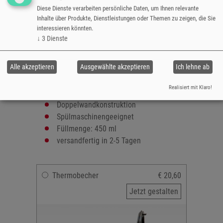
Ihrer Wahl bedruckbar. Ideal auch als
Diese Dienste verarbeiten persönliche Daten, um Ihnen relevante
Geschenk.
Inhalte über Produkte, Dienstleistungen oder Themen zu zeigen, die Sie
interessieren könnten.
Größe: 18,5cm
↓
3
Dienste
Durchmesser:
- oben 8,5cm
Alle akzeptieren
Ausgewählte akzeptieren
Ich lehne ab
- unten 6,5cm
Bedruckbare Fläche: max. 19 x 13,3 cm
Realisiert mit Klaro!
Material: Edelstahl
Doppelwandkonstruktion
Spülmaschinengeeignet
Füllmenge: 450 ml
versandfertig in 2-5 Tagen
Thermobecher
€ 20,60
Jetzt gestalten