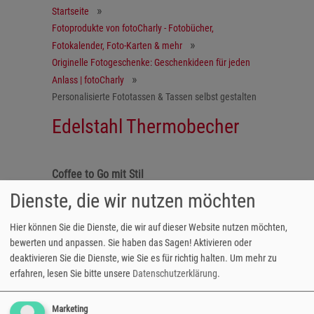
Startseite
Fotoprodukte von fotoCharly - Fotobücher,
Fotokalender, Foto-Karten & mehr
Originelle Fotogeschenke: Geschenkideen für jeden
Anlass | fotoCharly
Personalisierte Fototassen & Tassen selbst gestalten
Edelstahl Thermobecher
Coffee to Go mit Stil
Dienste, die wir nutzen möchten
Der Edelstahl Thermobecher mit eigenem
Fotodruck ist ideal für den täglichen Kaffee
Hier können Sie die Dienste, die wir auf dieser Website nutzen möchten,
oder den warmen Tee beim Ausflug. Durch die
bewerten und anpassen. Sie haben das Sagen! Aktivieren oder
Doppelwandkonstruktion bleiben die Getränke
deaktivieren Sie die Dienste, wie Sie es für richtig halten.
Um mehr zu
heiß oder gut gekühlt. Der Thermobecher ist
erfahren, lesen Sie bitte unsere
Datenschutzerklärung
.
pflegeleicht und spülmaschinenfest. Der
Becher ist dabei großflächig mit einem Foto
Marketing