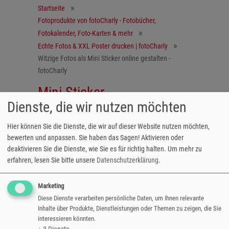
Startseite
Fotoprodukte von fotoCharly - Fotobücher,
Fotokalender, Foto-Karten & mehr
Echte Fotos & XXL Poster drucken | fotoCharly
Witzige Fotos als Mini Sticker online gestalten -
fotoCharly
Mini-Sticker
Dienste, die wir nutzen möchten
Hier können Sie die Dienste, die wir auf dieser Website nutzen möchten,
Für Freundschaftsbuch, Geldtasche & Co
bewerten und anpassen. Sie haben das Sagen! Aktivieren oder
deaktivieren Sie die Dienste, wie Sie es für richtig halten.
Um mehr zu
Individuelle Sticker sind ein witziger
erfahren, lesen Sie bitte unsere
Datenschutzerklärung
.
Hingucker für Schulhefte, Laptop,
Taschenkalender oder als Geschenk-
Marketing
Accessoire. Ideal zum Verschenken, teilen
Diese Dienste verarbeiten persönliche Daten, um Ihnen relevante
oder behalten.
Inhalte über Produkte, Dienstleistungen oder Themen zu zeigen, die Sie
interessieren könnten.
Größe: 3,8 x 2,6 cm
↓
3
Dienste