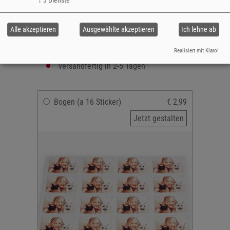
Hoch- oder Querformat
16 Stück
gestanzt
Alle akzeptieren
Ausgewählte akzeptieren
Ich lehne ab
selbstklebend
Realisiert mit Klaro!
ein Foto für alle Sticker
versandfertig in 2-5 Tagen
Bogen (a 16 Sticker)
€ 2,99
Jetzt gestalten