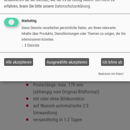
Ihrer Fotos und wirken im Fotoalbum wie als
erfahren, lesen Sie bitte unsere
Datenschutzerklärung
.
Wandschmuck. Wählen Sie zwischen zwei
Größen und zwischen glänzender und matter
Marketing
Papieroberfläche und genießen Sie die ganze
Diese Dienste verarbeiten persönliche Daten, um Ihnen relevante
Pracht Ihrer Lieblingsfotos.
Inhalte über Produkte, Dienstleistungen oder Themen zu zeigen, die Sie
interessieren könnten.
ausbelichtet auf hochwertigem
↓
3
Dienste
Fotopapier
Oberfläche: glänzend oder matt
Alle akzeptieren
Ausgewählte akzeptieren
Ich lehne ab
Formate:
- 8,9x14/17,8 cm
Realisiert mit Klaro!
- 10,2x16/17,8 cm
Posterlänge: max. 178 mm
(abhängig vom Original-Bildformat)
mit oder ohne Bildkorrektur
auf Wunsch automatische 2:3
Umwandlung
versandfertig in 1-2 Tagen