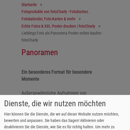
Startseite
Fotoprodukte von fotoCharly - Fotobücher,
Fotokalender, Foto-Karten & mehr
Echte Fotos & XXL Poster drucken | fotoCharly
Lieblings Foto als Panorama Poster online kaufen -
fotoCharly
Panoramen
Ein besonderes Format für besondere
Momente
Außergewöhnliche Aufnahmen von
Landschaften, Familienfeiern oder
Dienste, die wir nutzen möchten
Urlaubsmomenten verdienen ein besonderes
Druckformat. Hochwertige Premium-Fotos im
Hier können Sie die Dienste, die wir auf dieser Website nutzen möchten,
Panorama-Format zeigen die volle Schönheit
bewerten und anpassen. Sie haben das Sagen! Aktivieren oder
deaktivieren Sie die Dienste, wie Sie es für richtig halten.
Um mehr zu
Ihrer Fotos und wirken im Fotoalbum wie als