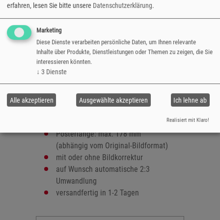
erfahren, lesen Sie bitte unsere
Datenschutzerklärung
.
Wandschmuck. Wählen Sie zwischen zwei
Größen und zwischen glänzender und matter
Marketing
Papieroberfläche und genießen Sie die ganze
Diese Dienste verarbeiten persönliche Daten, um Ihnen relevante
Pracht Ihrer Lieblingsfotos.
Inhalte über Produkte, Dienstleistungen oder Themen zu zeigen, die Sie
interessieren könnten.
ausbelichtet auf hochwertigem
↓
3
Dienste
Fotopapier
Oberfläche: glänzend oder matt
Formate:
Alle akzeptieren
Ausgewählte akzeptieren
Ich lehne ab
- 8,9x14/17,8 cm
Realisiert mit Klaro!
- 10,2x16/17,8 cm
Posterlänge: max. 178 mm
(abhängig vom Original-Bildformat)
mit oder ohne Bildkorrektur
auf Wunsch automatische 2:3
Umwandlung
versandfertig in 1-2 Tagen