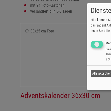
mit 24 Foto-Kästchen
Dienste
versandfertig in 3-5 Tagen
Hier können Si
das Sagen! Akti
lesen Sie bitt
30x25 cm Foto
Mar
Dies
Them
↓
3
Alle akzeptie
Adventskalender 36x30 cm