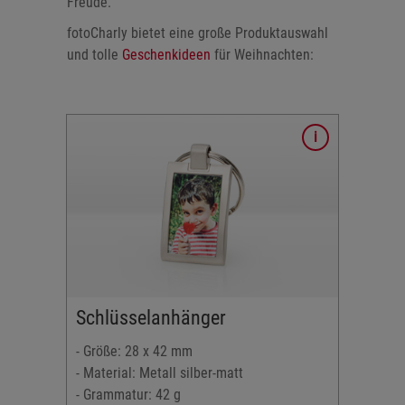
Freude.
fotoCharly bietet eine große Produktauswahl
und tolle
Geschenkideen
für Weihnachten:
t
19 x 32
Schlüsselanhänger
- Größe: 28 x 42 mm
- Material: Metall silber-matt
- Grammatur: 42 g