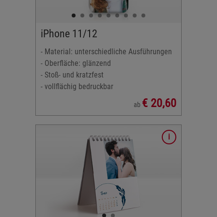
ngen:
tstoff
iPhone 11/12
nkl.
- Material: unterschiedliche Ausführungen
- Oberfläche: glänzend
- Stoß- und kratzfest
- vollflächig bedruckbar
€ 20,60
ab
otopapier
l.