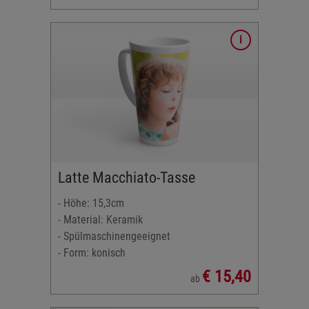
l
Latte Macchiato-Tasse
1 x 13,9
- Höhe: 15,3cm
- Material: Keramik
- Spülmaschinengeeignet
- Form: konisch
€ 15,40
ab