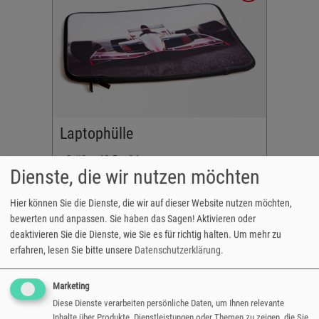
htigkeit
Laptophülle
- Größe: 43,5 x 34 cm
Dienste, die wir nutzen möchten
- beidseitig bedruckbar
- Material: Neopren
Hier können Sie die Dienste, die wir auf dieser Website nutzen möchten,
€ 29,80
bewerten und anpassen. Sie haben das Sagen! Aktivieren oder
ab
deaktivieren Sie die Dienste, wie Sie es für richtig halten.
Um mehr zu
erfahren, lesen Sie bitte unsere
Datenschutzerklärung
.
Marketing
Diese Dienste verarbeiten persönliche Daten, um Ihnen relevante
agnetfolie
Inhalte über Produkte, Dienstleistungen oder Themen zu zeigen, die Sie