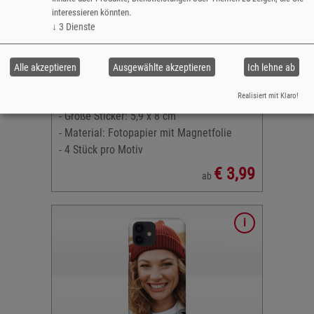
interessieren könnten.
↓
3
Dienste
Alle akzeptieren
Ausgewählte akzeptieren
Ich lehne ab
Magnet-Sticker
Realisiert mit Klaro!
- Größe Sticker: 5,9 x 8 cm
- Material: Fotopapier mit Magnetfolie
- 4 Stück pro Motiv
€ 3,99
ab