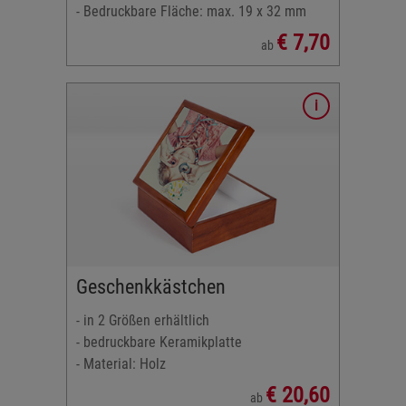
- Bedruckbare Fläche: max. 19 x 32 mm
€ 7,70
ab
 cm
 oder
Geschenkkästchen
- in 2 Größen erhältlich
- bedruckbare Keramikplatte
- Material: Holz
€ 20,60
ab