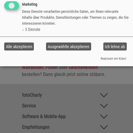
Fotobuch-Format kann bis zu 32 Seiten
Marketing
umfassen und ist mit einer praktischen
Falz-
Diese Dienste verarbeiten persönliche Daten, um Ihnen relevante
Inhalte über Produkte, Dienstleistungen oder Themen zu zeigen, die Sie
und Klammerheftung
ausgestattet. Der
interessieren könnten.
Einband ist gleichzeitig die erste Fotobuch-
↓
3
Dienste
Seite und beliebig gestaltbar.
Alle akzeptieren
Ausgewählte akzeptieren
Ich lehne ab
Sie möchten zusätzlich zu Ihrem Fotobuch
Realisiert mit Klaro!
noch weitere tolle Fotogeschenke wie
Wandbilder
,
Poster
oder
Geschenkideen
bestellen? Dann gleich jetzt online stöbern.
fotoCharly
Service
Software & Mobile-App
Empfehlungen