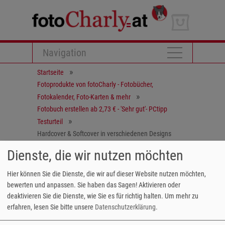
Navigation
Startseite
Fotoprodukte von fotoCharly - Fotobücher,
Fotokalender, Foto-Karten & mehr
Fotobuch erstellen ab 2,73 € - 'Sehr gut'- PCtipp
Testurteil
Hardcover & Softcover in verschiedenen Designs
kaufen
Dienste, die wir nutzen möchten
Fotobuch Classic - Fotoheft
Hier können Sie die Dienste, die wir auf dieser Website nutzen möchten,
Das Fotoheft im Hochformat 20x30 cm ist
bewerten und anpassen. Sie haben das Sagen! Aktivieren oder
ideal für eine rasche Bearbeitung oder wenn
deaktivieren Sie die Dienste, wie Sie es für richtig halten.
Um mehr zu
erfahren, lesen Sie bitte unsere
Datenschutzerklärung
.
Sie ein Magazin, eine Zeitung oder Broschüre
selbst gestalten wollen. Das flexible